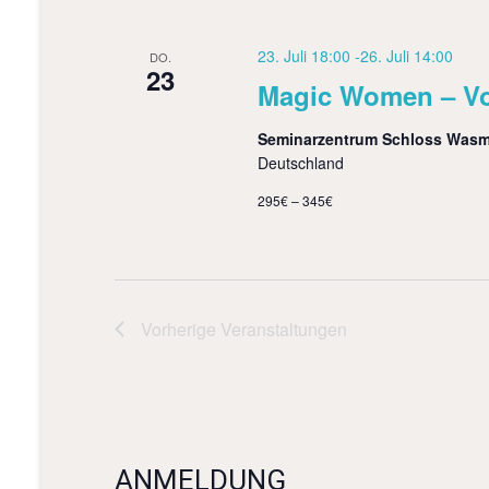
b
n
e
23. Juli 18:00
-
26. Juli 14:00
DO.
S
n
23
.
Magic Women – Vo
u
S
u
c
Seminarzentrum Schloss Was
c
Deutschland
h
h
e
295€ – 345€
e
n
a
u
c
h
n
V
d
e
Vorherige
Veranstaltungen
r
A
a
n
n
s
s
t
a
i
ANMELDUNG
l