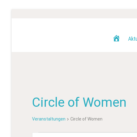
H
Akt
o
m
e
Circle of Women
Veranstaltungen
Circle of Women