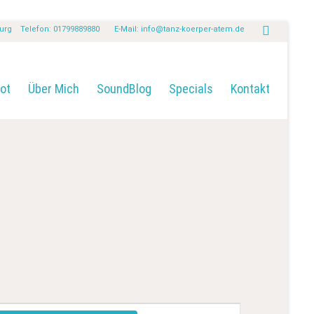
burg Telefon: 01799889880 E-Mail:
info@tanz-koerper-atem.de
ot
Über Mich
SoundBlog
Specials
Kontakt