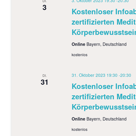
n
3. Oktober 2023 19:30
-
20:30
DI.
h
3
,
Kostenloser Info
l
ü
N
zertifizierten Medi
s
s
a
Körperbewusstsei
e
v
l
Online
Bayern, Deutschland
w
i
o
kostenlos
r
g
t
a
.
31. Oktober 2023 19:30
-
20:30
DI.
31
t
Kostenloser Info
i
zertifizierten Medi
o
Körperbewusstsei
n
Online
Bayern, Deutschland
kostenlos