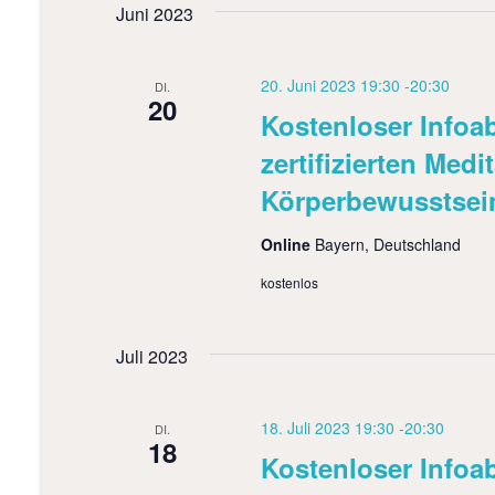
s
l
Juni 2023
t
ü
u
t
s
m
s
w
a
20. Juni 2023 19:30
-
20:30
DI.
e
ä
20
Kostenloser Info
l
l
h
w
l
zertifizierten Medi
t
o
e
r
n
Körperbewusstsei
u
t
.
e
n
Online
Bayern, Deutschland
i
g
n
kostenlos
g
e
e
b
n
Juli 2023
e
S
n
.
u
18. Juli 2023 19:30
-
20:30
S
DI.
18
u
c
Kostenloser Info
c