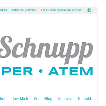
Würzburg Telefon: 01799889880 E-Mail:
info@tanz-koerper-atem.de
bot
Über Mich
SoundBlog
Specials
Kontakt