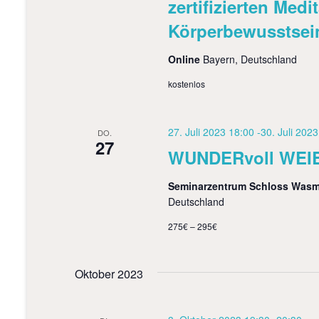
h
h
zertifizierten Medi
e
e
Körperbewusstsei
n
a
u
c
Online
Bayern, Deutschland
h
n
kostenlos
V
d
e
r
A
a
27. Juli 2023 18:00
-
30. Juli 202
DO.
27
n
n
WUNDERvoll WEIBlic
s
s
t
a
Seminarzentrum Schloss Was
i
l
Deutschland
t
c
275€ – 295€
u
h
n
g
t
e
Oktober 2023
n
e
S
c