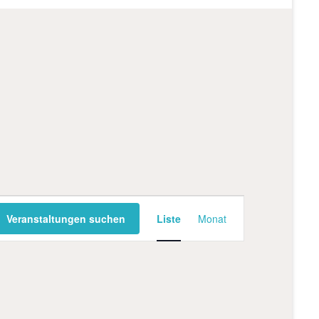
V
Veranstaltungen suchen
Liste
Monat
e
r
a
n