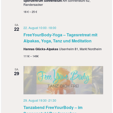
Sportzentrum Sonnenstuhl
Am Sonnenstuhl 62,
Randersacker
18 € – 25 €
SA.
22. August 10:00
-
18:00
22
FreeYourBody-Yoga – Tagesretreat mit
Alpakas, Yoga, Tanz und Meditation
Hannas Glücks-Alpakas
Ulsenheim 81, Markt Nordheim
111€ – 149€
SA.
29
29. August 19:30
-
21:30
Tanzabend FreeYourBody – im