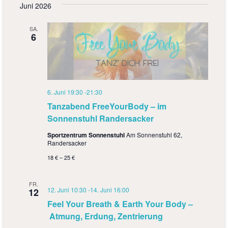
Juni 2026
g
A
e
n
SA.
6
n
s
S
i
u
c
6. Juni 19:30
-
21:30
h
c
Tanzabend FreeYourBody – im
t
h
Sonnenstuhl Randersacker
e
e
Sportzentrum Sonnenstuhl
Am Sonnenstuhl 62,
n
Randersacker
u
-
18 € – 25 €
n
N
d
FR.
12. Juni 10:30
-
14. Juni 16:00
a
12
A
Feel Your Breath & Earth Your Body –
v
n
Atmung, Erdung, Zentrierung
i