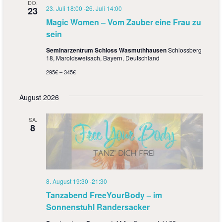
a
DO.
23. Juli 18:00
-
26. Juli 14:00
23
t
Magic Women – Vom Zauber eine Frau zu
sein
i
Seminarzentrum Schloss Wasmuthhausen
Schlossberg
o
18, Maroldsweisach, Bayern, Deutschland
n
295€ – 345€
August 2026
SA.
8
8. August 19:30
-
21:30
Tanzabend FreeYourBody – im
Sonnenstuhl Randersacker