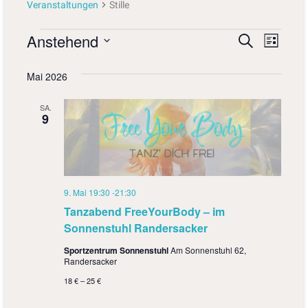
Veranstaltungen
Stille
Anstehend
V
V
S
L
u
D
i
e
e
c
a
s
Mai 2026
h
r
r
t
t
e
e
u
a
a
SA.
m
9
n
w
n
ä
s
s
h
l
t
t
e
a
9. Mai 19:30
-
21:30
n
a
.
Tanzabend FreeYourBody – im
l
l
Sonnenstuhl Randersacker
t
t
Sportzentrum Sonnenstuhl
Am Sonnenstuhl 62,
u
Randersacker
u
n
18 € – 25 €
n
g