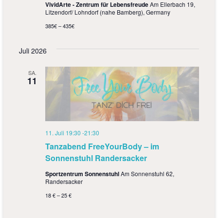
s
VividArte - Zentrum für Lebensfreude
Am Ellerbach 19,
g
Litzendorf/ Lohndorf (nahe Bamberg), Germany
i
a
385€ – 435€
c
t
Juli 2026
h
i
t
o
SA.
11
e
n
n
,
11. Juli 19:30
-
21:30
N
Tanzabend FreeYourBody – im
a
Sonnenstuhl Randersacker
v
Sportzentrum Sonnenstuhl
Am Sonnenstuhl 62,
Randersacker
i
18 € – 25 €
g