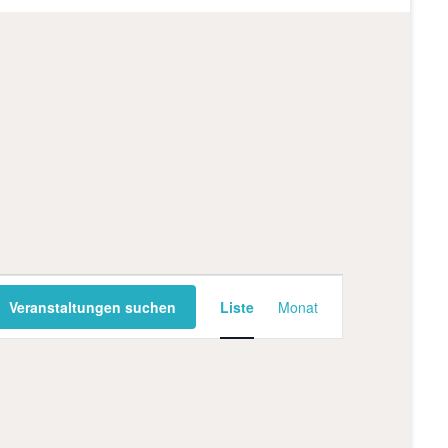
V
Veranstaltungen suchen
Liste
Monat
e
r
a
n