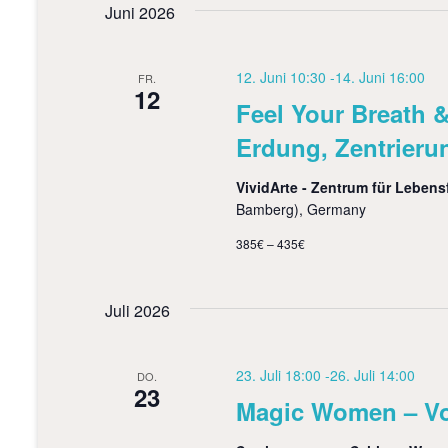
s
l
Juni 2026
t
ü
u
t
s
m
s
w
a
12. Juni 10:30
-
14. Juni 16:00
FR.
e
ä
12
Feel Your Breath 
l
l
h
w
l
Erdung, Zentrieru
t
o
e
r
n
u
VividArte - Zentrum für Leben
t
.
e
Bamberg), Germany
n
i
g
385€ – 435€
n
g
e
e
b
Juli 2026
n
e
S
n
.
23. Juli 18:00
-
26. Juli 14:00
DO.
u
S
23
Magic Women – Vo
u
c
c