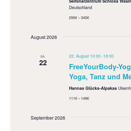
h
h
Seminarzentrum Schloss Was
e
Deutschland
e
n
a
295€ – 345€
u
c
h
n
V
August 2026
d
e
r
A
a
22. August 10:00
-
18:00
SA.
n
n
22
FreeYourBody-Yoga
s
s
t
Yoga, Tanz und Me
a
i
l
t
Hannas Glücks-Alpakas
Ulsenh
c
u
111€ – 149€
h
n
g
t
e
n
September 2026
e
S
c