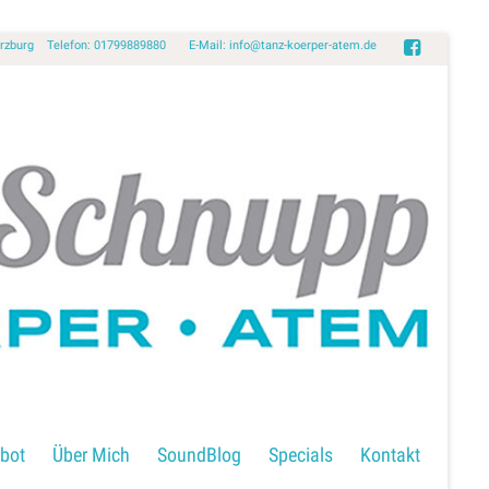
Würzburg Telefon: 01799889880 E-Mail:
info@tanz-koerper-atem.de
bot
Über Mich
SoundBlog
Specials
Kontakt