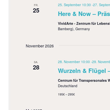
n
h
25. September 10:30
-
27. Septe
FR.
,
l
25
Here & Now – Präs
ü
N
s
s
VividArte - Zentrum für Leben
a
e
Bamberg), Germany
v
l
w
i
o
November 2026
r
g
t
a
.
28. November 10:00
-
29. Novemb
SA.
28
t
Wurzeln & Flügel –
i
Centrum für Transpersonales
o
Deutschland
n
195€ – 295€