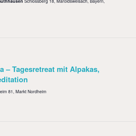
muthhausen
Schlossberg 18, Maroldsweisach, Bayern,
 – Tagesretreat mit Alpakas,
ditation
eim 81, Markt Nordheim