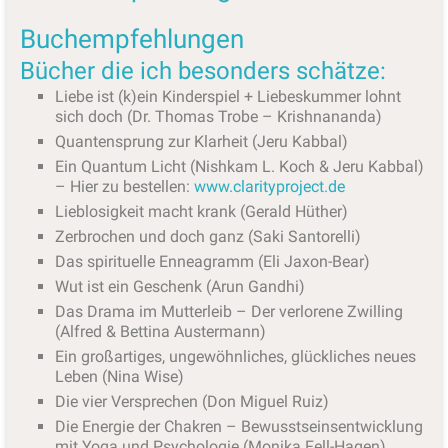
Buchempfehlungen
Bücher die ich besonders schätze:
Liebe ist (k)ein Kinderspiel + Liebeskummer lohnt
sich doch (Dr. Thomas Trobe – Krishnananda)
Quantensprung zur Klarheit (Jeru Kabbal)
Ein Quantum Licht (Nishkam L. Koch & Jeru Kabbal)
– Hier zu bestellen:
www.clarityproject.de
Lieblosigkeit macht krank (Gerald Hüther)
Zerbrochen und doch ganz (Saki Santorelli)
Das spirituelle Enneagramm (Eli Jaxon-Bear)
Wut ist ein Geschenk (Arun Gandhi)
Das Drama im Mutterleib – Der verlorene Zwilling
(Alfred & Bettina Austermann)
Ein großartiges, ungewöhnliches, glückliches neues
Leben (Nina Wise)
Die vier Versprechen (Don Miguel Ruiz)
Die Energie der Chakren – Bewusstseinsentwicklung
mit Yoga und Psychologie (Monika Fell-Hagen)