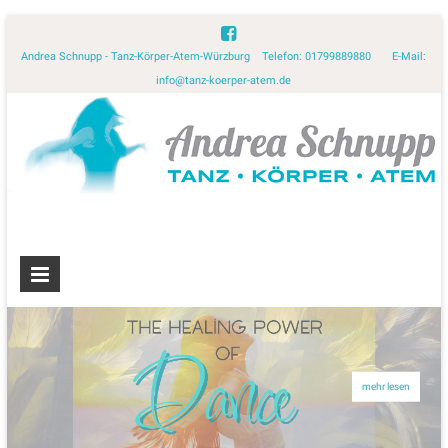
Andrea Schnupp - Tanz-Körper-Atem-Würzburg Telefon: 01799889880 E-Mail:
info@tanz-koerper-atem.de
mehr lesen