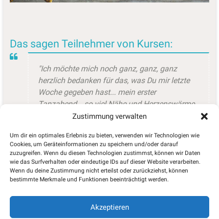
Das sagen Teilnehmer von Kursen:
"Ich möchte mich noch ganz, ganz, ganz
herzlich bedanken für das, was Du mir letzte
Woche gegeben hast... mein erster
Tanzabend… so viel Nähe und Herzenswärme
habe ich selten erlebt. Auch jetzt spüre ich das
Zustimmung verwalten
noch in der Herzgegend!!! Es ist schwierig für
Um dir ein optimales Erlebnis zu bieten, verwenden wir Technologien wie
mich, das in Worte zu fassen.. Wieder bin ich
Cookies, um Geräteinformationen zu speichern und/oder darauf
mir selbst etwas näher gekommen."
zuzugreifen. Wenn du diesen Technologien zustimmst, können wir Daten
wie das Surfverhalten oder eindeutige IDs auf dieser Website verarbeiten.
Wenn du deine Zustimmung nicht erteilst oder zurückziehst, können
Sabine
bestimmte Merkmale und Funktionen beeinträchtigt werden.
Teilnehmerin von "Free Your Body"
>
Hier gibt’s mehr Stimmen von
Akzeptieren
Kursteilnehmer/innen !