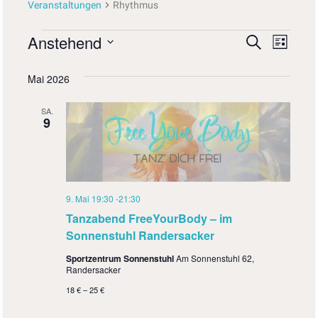
Veranstaltungen
Rhythmus
Anstehend
V
V
S
L
u
D
i
e
e
c
a
s
Mai 2026
h
r
r
t
t
e
e
u
a
a
SA.
m
9
n
w
n
ä
s
s
h
l
t
t
e
a
9. Mai 19:30
-
21:30
n
a
.
Tanzabend FreeYourBody – im
l
l
Sonnenstuhl Randersacker
t
t
Sportzentrum Sonnenstuhl
Am Sonnenstuhl 62,
u
Randersacker
u
n
18 € – 25 €
n
g