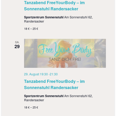
a
Tanzabend FreeYourBody – im
Sonnenstuhl Randersacker
t
Sportzentrum Sonnenstuhl
Am Sonnenstuhl 62,
i
Randersacker
o
18 € – 25 €
n
SA.
29
29. August 19:30
-
21:30
Tanzabend FreeYourBody – im
Sonnenstuhl Randersacker
Sportzentrum Sonnenstuhl
Am Sonnenstuhl 62,
Randersacker
18 € – 25 €