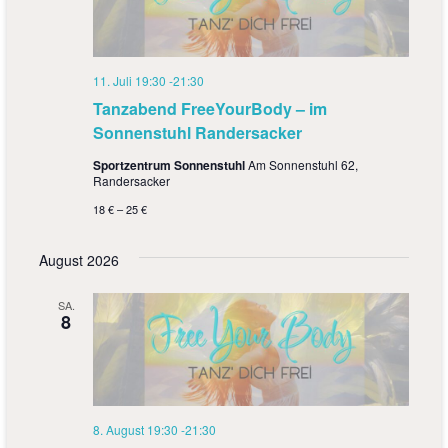
s
g
i
a
c
11. Juli 19:30
-
21:30
t
Tanzabend FreeYourBody – im
h
i
Sonnenstuhl Randersacker
t
o
Sportzentrum Sonnenstuhl
Am Sonnenstuhl 62,
e
Randersacker
n
18 € – 25 €
n
,
August 2026
N
SA.
a
8
v
i
g
8. August 19:30
-
21:30