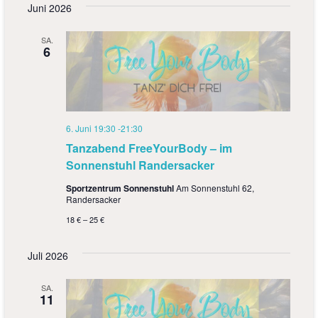
Juni 2026
g
A
e
n
SA.
6
n
s
S
i
u
c
6. Juni 19:30
-
21:30
h
c
Tanzabend FreeYourBody – im
t
h
Sonnenstuhl Randersacker
e
e
Sportzentrum Sonnenstuhl
Am Sonnenstuhl 62,
n
Randersacker
u
-
18 € – 25 €
n
N
d
Juli 2026
a
A
v
SA.
11
n
i