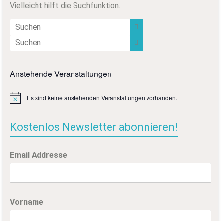
Vielleicht hilft die Suchfunktion.
Anstehende Veranstaltungen
Es sind keine anstehenden Veranstaltungen vorhanden.
H
i
n
w
Kostenlos Newsletter abonnieren!
e
i
s
Email Addresse
Vorname