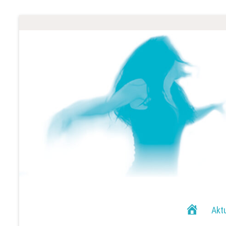
H
Akt
o