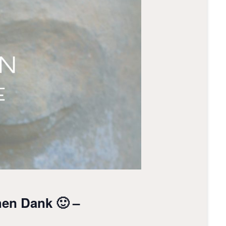
chen Dank 🙂 –