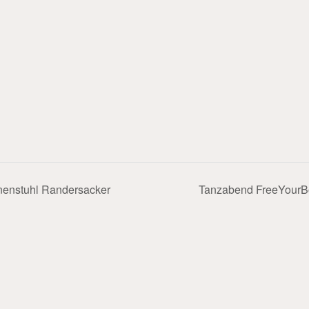
enstuhl Randersacker
Tanzabend FreeYourB