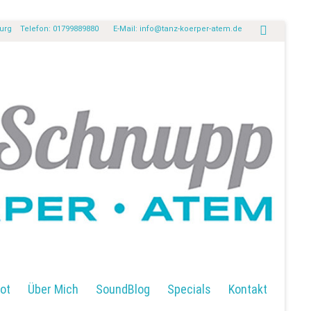
burg Telefon: 01799889880 E-Mail:
info@tanz-koerper-atem.de
ot
Über Mich
SoundBlog
Specials
Kontakt