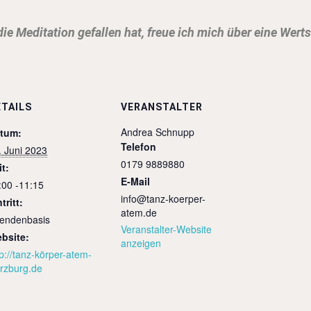
die Meditation gefallen hat, freue ich mich über eine Wert
ETAILS
VERANSTALTER
Andrea Schnupp
tum:
Telefon
. Juni 2023
0179 9889880
it:
E-Mail
:00 -11:15
info@tanz-koerper-
tritt:
atem.de
endenbasis
Veranstalter-Website
bsite:
anzeigen
tp://tanz-körper-atem-
rzburg.de