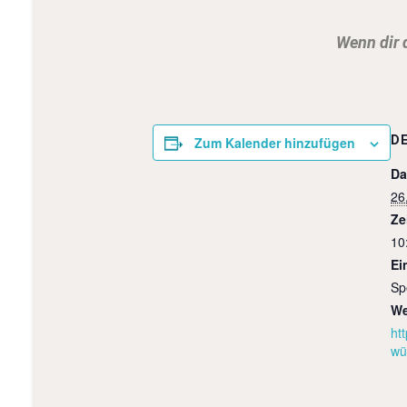
Wenn dir 
D
Zum Kalender hinzufügen
Da
26
Ze
10
Ein
Sp
We
ht
wü