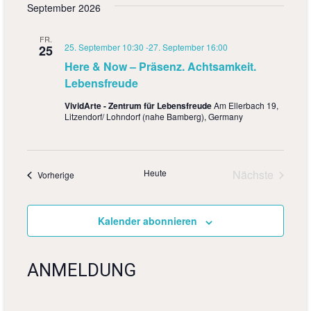
September 2026
g
A
e
n
FR.
25. September 10:30
-
27. September 16:00
25
n
s
Here & Now – Präsenz. Achtsamkeit.
S
Lebensfreude
i
u
c
VividArte - Zentrum für Lebensfreude
Am Ellerbach 19,
Litzendorf/ Lohndorf (nahe Bamberg), Germany
h
c
t
h
e
Heute
Nächste
e
Veranstaltungen
Vorherige
Veranstalt
n
u
-
Kalender abonnieren
n
N
d
a
ANMELDUNG
A
v
n
i