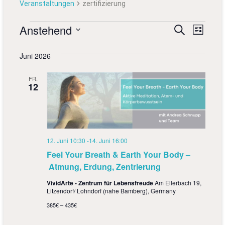
Veranstaltungen
zertifizierung
Anstehend
V
V
S
L
u
D
i
e
e
c
a
s
Juni 2026
h
r
r
t
t
e
e
u
a
a
FR.
m
12
n
w
n
ä
s
s
h
l
t
t
e
a
12. Juni 10:30
-
14. Juni 16:00
n
a
.
Feel Your Breath & Earth Your Body –
l
l
Atmung, Erdung, Zentrierung
t
t
VividArte - Zentrum für Lebensfreude
Am Ellerbach 19,
u
Litzendorf/ Lohndorf (nahe Bamberg), Germany
u
n
385€ – 435€
n
g