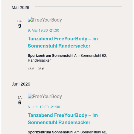
e
e
c
a
s
Mai 2026
h
r
r
t
t
e
e
u
a
a
SA.
m
9
n
w
9. Mai 19:30
-
21:30
n
ä
Tanzabend FreeYourBody – im
s
s
h
Sonnenstuhl Randersacker
l
t
t
e
Sportzentrum Sonnenstuhl
Am Sonnenstuhl 62,
a
n
Randersacker
a
.
l
18 € – 25 €
l
t
t
Juni 2026
u
u
n
SA.
6
n
g
6. Juni 19:30
-
21:30
g
Tanzabend FreeYourBody – im
A
Sonnenstuhl Randersacker
e
n
Sportzentrum Sonnenstuhl
Am Sonnenstuhl 62,