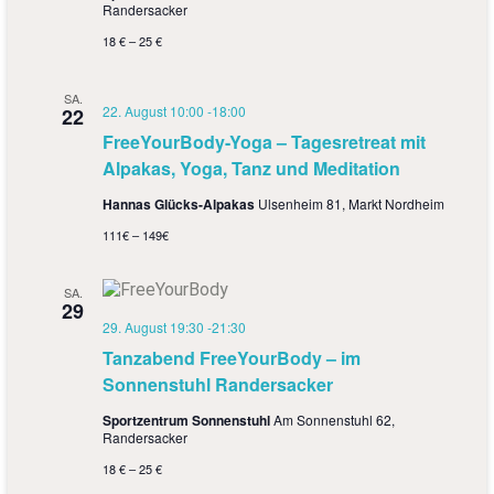
Randersacker
o
18 € – 25 €
n
SA.
22. August 10:00
-
18:00
22
FreeYourBody-Yoga – Tagesretreat mit
Alpakas, Yoga, Tanz und Meditation
Hannas Glücks-Alpakas
Ulsenheim 81, Markt Nordheim
111€ – 149€
SA.
29
29. August 19:30
-
21:30
Tanzabend FreeYourBody – im
Sonnenstuhl Randersacker
Sportzentrum Sonnenstuhl
Am Sonnenstuhl 62,
Randersacker
18 € – 25 €