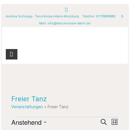
Andrea Schnupp - Tanz-Körper-Atem-Würzburg Telefon: 01799889880 E-
Mail:
info@tanz-koerper-atem.de
Freier Tanz
Veranstaltungen
Freier Tanz
Anstehend
V
V
S
L
u
D
i