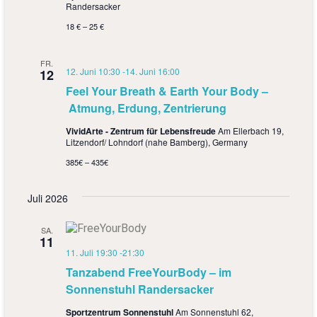
n
s
Randersacker
S
i
18 € – 25 €
u
c
FR.
h
c
12. Juni 10:30
-
14. Juni 16:00
12
Feel Your Breath & Earth Your Body –
t
h
Atmung, Erdung, Zentrierung
e
e
VividArte - Zentrum für Lebensfreude
Am Ellerbach 19,
n
u
Litzendorf/ Lohndorf (nahe Bamberg), Germany
-
385€ – 435€
n
N
d
Juli 2026
a
A
v
SA.
n
11
i
11. Juli 19:30
-
21:30
s
Tanzabend FreeYourBody – im
g
i
Sonnenstuhl Randersacker
a
c
Sportzentrum Sonnenstuhl
Am Sonnenstuhl 62,