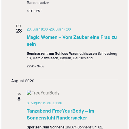
t
Randersacker
h
i
18 € – 25 €
t
o
DO.
e
n
23. Juli 18:00
-
26. Juli 14:00
23
n
Magic Women – Vom Zauber eine Frau zu
sein
,
Seminarzentrum Schloss Wasmuthhausen
Schlossberg
N
18, Maroldsweisach, Bayern, Deutschland
a
295€ – 345€
v
August 2026
i
SA.
g
8
8. August 19:30
-
21:30
a
Tanzabend FreeYourBody – im
t
Sonnenstuhl Randersacker
i
Sportzentrum Sonnenstuhl
Am Sonnenstuhl 62,