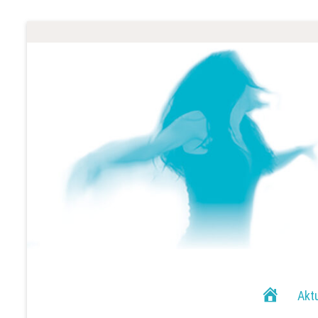
H
Akt
o