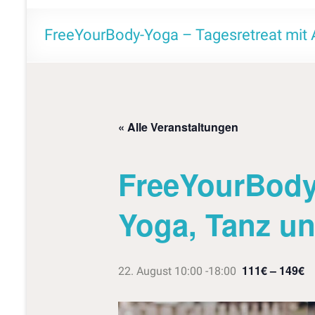
m
e
FreeYourBody-Yoga – Tagesretreat mit 
« Alle Veranstaltungen
FreeYourBody-
Yoga, Tanz un
111€ – 149€
22. August 10:00
-
18:00