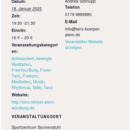
Andrea Schnupp
Datum:
Telefon
18. Januar 2025
0179 9889880
Zeit:
E-Mail
19:30 -21:30
info@tanz-koerper-
Eintritt:
atem.de
16 € – 20 €
Veranstalter-Website
Veranstaltungskategori
anzeigen
en:
Achtsamkeit
,
bewegte
Meditation
,
FreeYourBody
,
Freier
Tanz
,
Freitanz
,
Meditation
,
Musik
,
Rhythmus
,
Stille
,
Tanz
Website:
http://tanz-körper-atem-
würzburg.de
VERANSTALTUNGSORT
Sportzentrum Sonnenstuhl