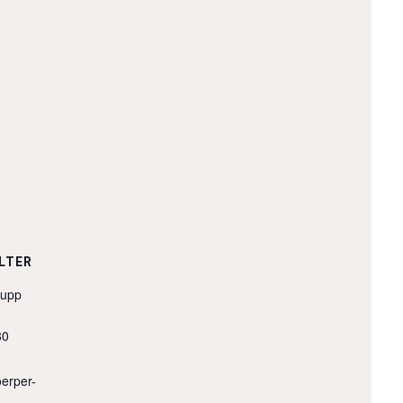
LTER
nupp
80
erper-