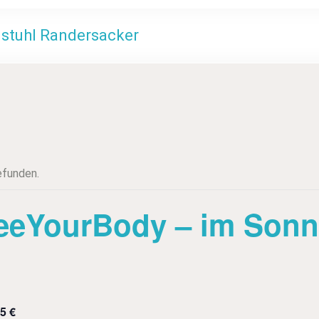
stuhl Randersacker
efunden.
eeYourBody – im Sonn
25 €