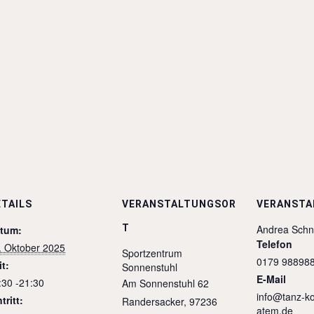
ETAILS
VERANSTALTUNGSOR
VERANSTA
T
Andrea Sch
tum:
Telefon
. Oktober 2025
Sportzentrum
0179 98898
it:
Sonnenstuhl
E-Mail
:30 -21:30
Am Sonnenstuhl 62
info@tanz-ko
tritt:
Randersacker
,
97236
atem.de