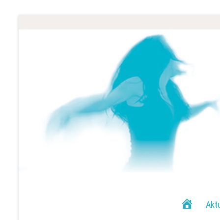
H
Akt
o