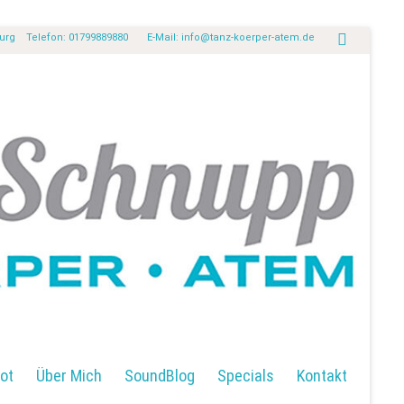
burg Telefon: 01799889880 E-Mail:
info@tanz-koerper-atem.de
ot
Über Mich
SoundBlog
Specials
Kontakt