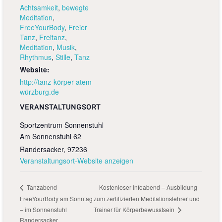
Achtsamkeit
,
bewegte
Meditation
,
FreeYourBody
,
Freier
Tanz
,
Freitanz
,
Meditation
,
Musik
,
Rhythmus
,
Stille
,
Tanz
Website:
http://tanz-körper-atem-
würzburg.de
VERANSTALTUNGSORT
Sportzentrum Sonnenstuhl
Am Sonnenstuhl 62
Randersacker
,
97236
Veranstaltungsort-Website anzeigen
Kostenloser Infoabend – Ausbildung
Tanzabend
FreeYourBody am Sonntag
zum zertifizierten Meditationslehrer und
– im Sonnenstuhl
Trainer für Körperbewusstsein
Randersacker