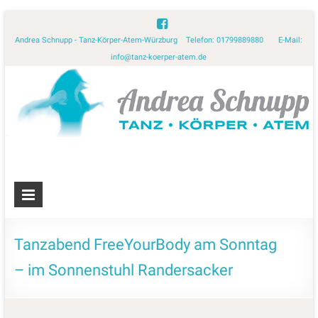
Andrea Schnupp - Tanz-Körper-Atem-Würzburg Telefon: 01799889880 E-Mail:
info@tanz-koerper-atem.de
Tanzabend FreeYourBody am Sonntag
– im Sonnenstuhl Randersacker